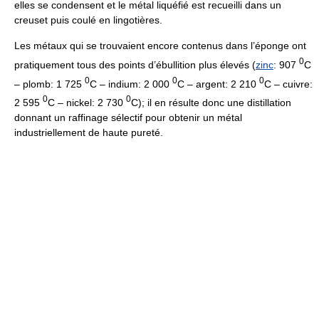
elles se condensent et le métal liquéfié est recueilli dans un
creuset puis coulé en lingotières.
Les métaux qui se trouvaient encore contenus dans l’éponge ont
0
pratiquement tous des points d’ébullition plus élevés (
zinc
: 907
C
0
0
0
– plomb: 1 725
C – indium: 2 000
C – argent: 2 210
C – cuivre:
0
0
2 595
C – nickel: 2 730
C); il en résulte donc une distillation
donnant un raffinage sélectif pour obtenir un métal
industriellement de haute pureté.