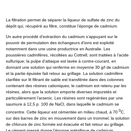
La filtration permet de séparer la liqueur de sulfate de zinc du
dépôt qui, récupéré au filtre, constitue l’éponge de cadmium.
Un autre procédé d’extraction du cadmium s’appuyant sur le
pouvoir de permutation des échangeurs d’ions est exploité
notamment dans une usine productrice en Australie. Les
poussières cadmifères, récoltées au Cottrell, sont traitées à l’acide
sulfurique; la pulpe d’attaque est lavée à contre-courant, en
donnant une solution qui renferme en moyenne 30 g/l de cadmium
et la partie épuisée fait retour au grillage. La solution cadmifère
clarifiée sur lit filtrant de sable est transférée dans des colonnes
contenant des résines cationiques; le cadmium est retenu par les
résines, alors que la solution emporte diverses impuretés et
particulièrement l’arsenic. Les résines sont regénérées par une
saumure à 12,5 p. 100 de NaCl, dans laquelle le cadmium se
0
concentre. Cette liqueur est cémentée en milieu chaud, à 70
C,
sur des barres de zinc en mouvement dans un trommel; la solution
de chlorure de zinc formée est évacuée et fait retour au grillage.
Le cément pressé donne l’éponge métallique de cadmium.