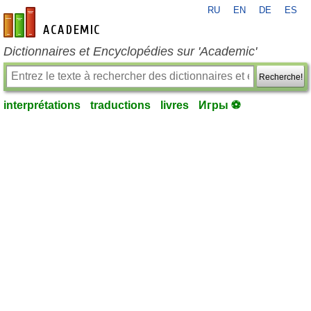
RU
EN
DE
ES
fr-academic.com
Dictionnaires et Encyclopédies sur 'Academic'
Recherche!
interprétations
traductions
livres
Игры ⚽